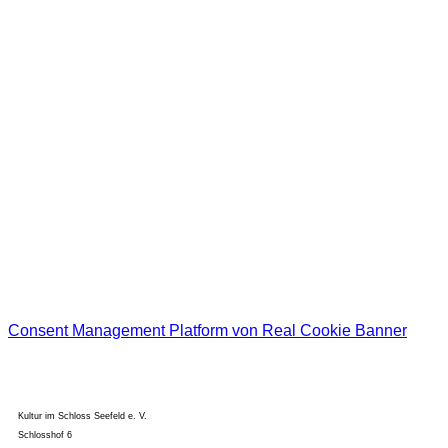
Allgemeine Benachrichtigungen und alle Veranstaltungen
Klassik
Jazz
Kabarett
KISS for Kids
EtCetera
Bitte bestätigen Sie unsere Datenschutzerklärung und Ihre Anmeldung zum
Newsletter!
Ich habe die
Datenschutzerklärung
gelesen und akzeptiere diese.
Consent Management Platform von Real Cookie Banner
Kultur im Schloss Seefeld e. V.
Schlosshof 6