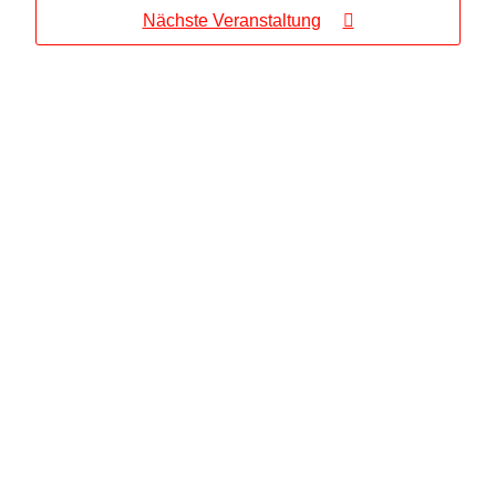
Nächste Veranstaltung
Melden Sie sich zu unserem Newsletter an und verpassen Sie nie wieder eine
Veranstaltung von uns.
Der 'KISS Newsletter' informiert Sie über die kommenden Veranstaltungen oder
andere Neuigkeiten zum Kulturbetrieb.
Ihr Vorname
Ihr Nachname