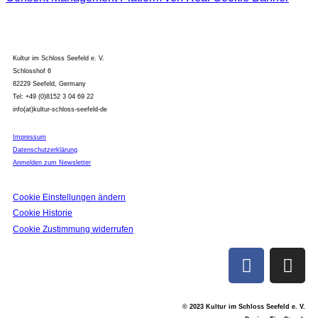
Kultur im Schloss Seefeld e. V.
Schlosshof 6
82229 Seefeld, Germany
Tel: +49 (0)8152 3 04 69 22
info(at)kultur-schloss-seefeld-de
Impressum
Datenschutzerklärung
Anmelden zum Newsletter
Cookie Einstellungen ändern
Cookie Historie
Cookie Zustimmung widerrufen
© 2023 Kultur im Schloss Seefeld e. V.