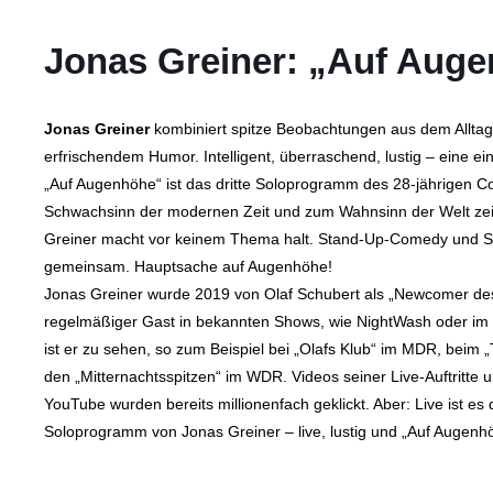
Jonas Greiner: „Auf Aug
Jonas Greiner
kombiniert spitze Beobachtungen aus dem Alltag 
erfrischendem Humor. Intelligent, überraschend, lustig – eine ei
„Auf Augenhöhe“ ist das dritte Soloprogramm des 28-jährigen C
Schwachsinn der modernen Zeit und zum Wahnsinn der Welt zeigt
Greiner macht vor keinem Thema halt. Stand-Up-Comedy und Sa
gemeinsam. Hauptsache auf Augenhöhe!
Jonas Greiner wurde 2019 von Olaf Schubert als „Newcomer des 
regelmäßiger Gast in bekannten Shows, wie NightWash oder im
ist er zu sehen, so zum Beispiel bei „Olafs Klub“ im MDR, beim
den „Mitternachtsspitzen“ im WDR. Videos seiner Live-Auftritte
YouTube wurden bereits millionenfach geklickt. Aber: Live ist 
Soloprogramm von Jonas Greiner – live, lustig und „Auf Augenh