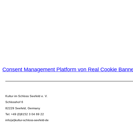
KISS for Kids
EtCetera
Bitte bestätigen Sie unsere Datenschutzerklärung und Ihre Anmeldun
Ich habe die
Datenschutzerklärung
gelesen und akzeptiere diese.
Consent Management Platform von Real Cookie Bann
Kultur im Schloss Seefeld e. V.
Schlosshof 6
82229 Seefeld, Germany
Tel: +49 (0)8152 3 04 69 22
info(at)kultur-schloss-seefeld-de