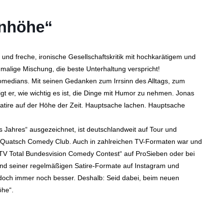
enhöhe“
und freche, ironische Gesellschaftskritik mit hochkarätigem und
nmalige Mischung, die beste Unterhaltung verspricht!
omedians. Mit seinen Gedanken zum Irrsinn des Alltags, zum
 er, wie wichtig es ist, die Dinge mit Humor zu nehmen. Jonas
tire auf der Höhe der Zeit. Hauptsache lachen. Hauptsache
Jahres“ ausgezeichnet, ist deutschlandweit auf Tour und
 Quatsch Comedy Club. Auch in zahlreichen TV-Formaten war und
 „TV Total Bundesvision Comedy Contest“ auf ProSieben oder bei
 und seiner regelmäßigen Satire-Formate auf Instagram und
es doch immer noch besser. Deshalb: Seid dabei, beim neuen
öhe“.