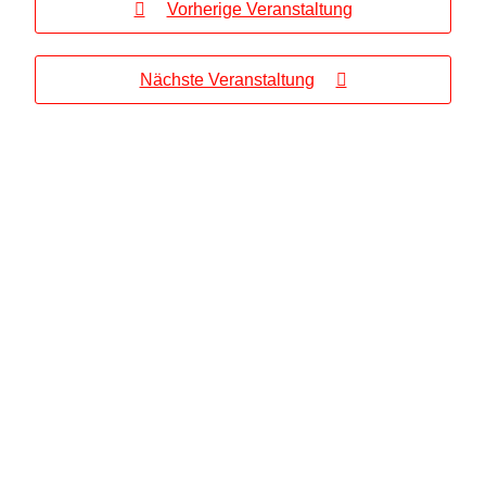
Vorherige Veranstaltung
Nächste Veranstaltung
Melden Sie sich zu unserem Newsletter an und verpassen Sie nie wieder eine
Veranstaltung von uns.
Der 'KISS Newsletter' informiert Sie über die kommenden Veranstaltungen oder
andere Neuigkeiten zum Kulturbetrieb.
Ihr Vorname