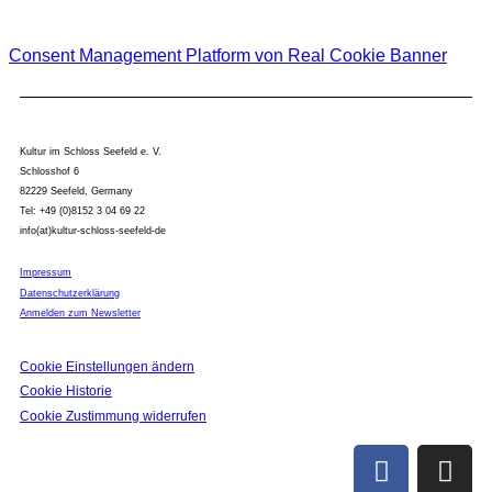
Consent Management Platform von Real Cookie Banner
Kultur im Schloss Seefeld e. V.
Schlosshof 6
82229 Seefeld, Germany
Tel: +49 (0)8152 3 04 69 22
info(at)kultur-schloss-seefeld-de
Impressum
Datenschutzerklärung
Anmelden zum Newsletter
Cookie Einstellungen ändern
Cookie Historie
Cookie Zustimmung widerrufen