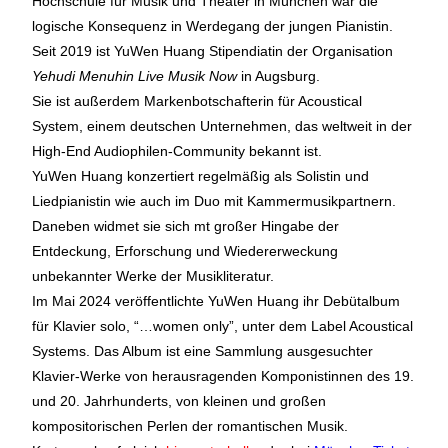
Hochschule für Musik und Theater in München war die
logische Konsequenz in Werdegang der jungen Pianistin.
Seit 2019 ist YuWen Huang Stipendiatin der Organisation
Yehudi Menuhin Live Musik Now
in Augsburg.
Sie ist außerdem Markenbotschafterin für Acoustical
System, einem deutschen Unternehmen, das weltweit in der
High-End Audiophilen-Community bekannt ist.
YuWen Huang konzertiert regelmäßig als Solistin und
Liedpianistin wie auch im Duo mit Kammermusikpartnern.
Daneben widmet sie sich mt großer Hingabe der
Entdeckung, Erforschung und Wiedererweckung
unbekannter Werke der Musikliteratur.
Im Mai 2024 veröffentlichte YuWen Huang ihr Debütalbum
für Klavier solo, “…women only”, unter dem Label Acoustical
Systems. Das Album ist eine Sammlung ausgesuchter
Klavier-Werke von herausragenden Komponistinnen des 19.
und 20. Jahrhunderts, von kleinen und großen
kompositorischen Perlen der romantischen Musik.