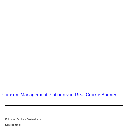
Allgemeine Benachrichtigungen und alle Veranstaltungen
Klassik
Jazz
Kabarett
KISS for Kids
EtCetera
Bitte bestätigen Sie unsere Datenschutzerklärung und Ihre Anmeldung zum
Newsletter!
Ich habe die
Datenschutzerklärung
gelesen und akzeptiere diese.
Consent Management Platform von Real Cookie Banner
Kultur im Schloss Seefeld e. V.
Schlosshof 6