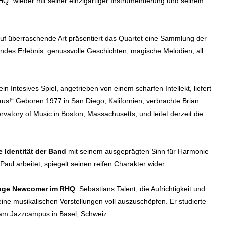
HQ“ wieder mit seiner einzigartiger Instrumentierung und seinem
uf überraschende Art präsentiert das Quartet eine Sammlung der
endes Erlebnis: genussvolle Geschichten, magische Melodien, all
ein Intesives Spiel, angetrieben von einem scharfen Intellekt, liefert
aus!
“ Geboren 1977 in San Diego, Kalifornien, verbrachte Brian
tory of Music in Boston, Massachusetts, und leitet derzeit die
e Identität der Band
mit seinem ausgeprägten Sinn für Harmonie
ul arbeitet, spiegelt seinen reifen Charakter wider.
nge Newcomer im RHQ
.
Sebastians Talent, die Aufrichtigkeit und
ine musikalischen Vorstellungen voll auszuschöpfen. Er studierte
 am Jazzcampus in Basel, Schweiz.