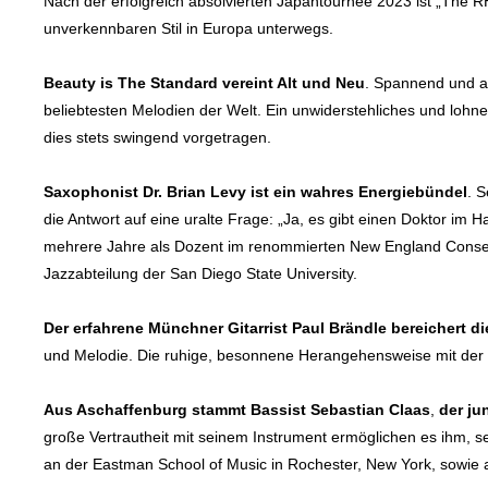
Nach der erfolgreich absolvierten Japantournee 2023 ist „The R
unverkennbaren Stil in Europa unterwegs.
Beauty is The Standard vereint Alt und Neu
. Spannend und a
beliebtesten Melodien der Welt. Ein unwiderstehliches und lohn
dies stets swingend vorgetragen.
Saxophonist Dr. Brian Levy ist ein wahres Energiebündel
. S
die Antwort auf eine uralte Frage: „
Ja, es gibt einen Doktor im H
mehrere Jahre als Dozent im renommierten New England Conserva
Jazzabteilung der San Diego State University.
Der erfahrene Münchner Gitarrist Paul Brändle bereichert di
und Melodie. Die ruhige, besonnene Herangehensweise mit der Pa
Aus Aschaffenburg stammt Bassist Sebastian Claas
,
der ju
große Vertrautheit mit seinem Instrument ermöglichen es ihm, se
an der Eastman School of Music in Rochester, New York, sowie