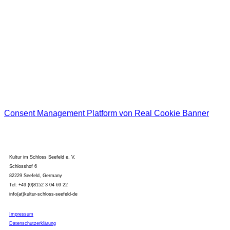
EtCetera
Bitte bestätigen Sie unsere Datenschutzerklärung und Ihre Anmeldung zum
Newsletter!
Ich habe die
Datenschutzerklärung
gelesen und akzeptiere diese.
Consent Management Platform von Real Cookie Banner
Kultur im Schloss Seefeld e. V.
Schlosshof 6
82229 Seefeld, Germany
Tel: +49 (0)8152 3 04 69 22
info(at)kultur-schloss-seefeld-de
Impressum
Datenschutzerklärung