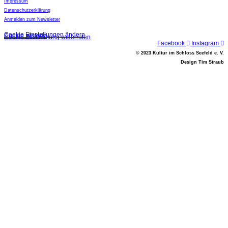
Impressum
Datenschutzerklärung
Anmelden zum Newsletter
Cookie Einstellungen ändern
Cookie Historie
Cookie Zustimmung widerrufen
Facebook
Instagram
© 2023 Kultur im Schloss Seefeld e. V.
Design Tim Straub