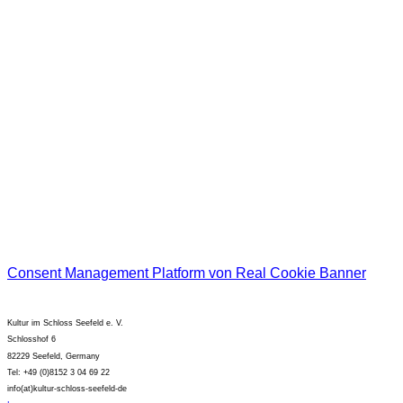
Klassik
Jazz
Kabarett
KISS for Kids
EtCetera
Bitte bestätigen Sie unsere Datenschutzerklärung und Ihre Anmeldung zum
Newsletter!
Ich habe die
Datenschutzerklärung
gelesen und akzeptiere diese.
Consent Management Platform von Real Cookie Banner
Kultur im Schloss Seefeld e. V.
Schlosshof 6
82229 Seefeld, Germany
Tel: +49 (0)8152 3 04 69 22
info(at)kultur-schloss-seefeld-de