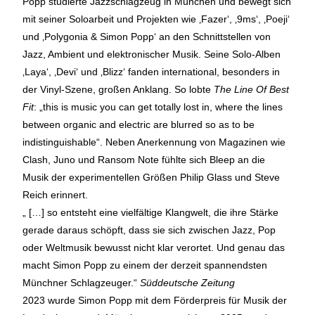
Popp studierte Jazzschlagzeug in München und bewegt sich
mit seiner Soloarbeit und Projekten wie ‚Fazer‘, ‚9ms‘, ‚Poeji‘
und ‚Polygonia & Simon Popp‘ an den Schnittstellen von
Jazz, Ambient und elektronischer Musik. Seine Solo-Alben
‚Laya‘, ‚Devi‘ und ‚Blizz‘ fanden international, besonders in
der Vinyl-Szene, großen Anklang. So lobte
The Line Of Best
Fit
: „this is music you can get totally lost in, where the lines
between organic and electric are blurred so as to be
indistinguishable“. Neben Anerkennung von Magazinen wie
Clash, Juno und Ransom Note fühlte sich Bleep an die
Musik der experimentellen Größen Philip Glass und Steve
Reich erinnert.
„ […] so entsteht eine vielfältige Klangwelt, die ihre Stärke
gerade daraus schöpft, dass sie sich zwischen Jazz, Pop
oder Weltmusik bewusst nicht klar verortet. Und genau das
macht Simon Popp zu einem der derzeit spannendsten
Münchner Schlagzeuger.“
Süddeutsche Zeitung
2023 wurde Simon Popp mit dem Förderpreis für Musik der